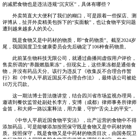
的减肥食物也是违法违规“沉灾区”，具体有哪些？
外卖简直大大便利了我们的糊口，可是跟着一些探店、测
评博从，扯开外卖精美包拆下的“实面貌”，也让食物平安问题
遭到越来越多人的关心。
既是食物又是中药材的物质，即“食药物质”。截至2024岁
尾，我国国度卫生健康委员会先后确定了106种食药物质。
此前某生物科技无限公司，就通过曲播间虚假用户评价，
售卖所谓的“养颜燃脂果冻”，但现实上，这些果冻都是通俗食
物，并没有药品天分。该行为违反了《收集反不合理合作暂
行》和《中华人平易近国反不合理合作法》，最终该公司被处
10万元罚款。
这一期法博士普法微讲堂，结合四川省市场监视办理局，
邀请到餐饮监管处副处长李方，安博（成都）律师事务所律师
金笛，和大师一路以案释法，用力量，守护“舌尖上的平安”。
《中华人平易近国食物平安法》，出产运营的食物中不得
添加药品，可是能够添加按照保守既是食物又是中药材的物
质。按照保守，既是食物又是中药材的物质目次，由国务院卫